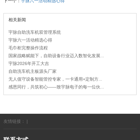
下一个：
宇脉六一活动精选心得
相关新闻
宇脉自助洗车机双管理系统
宇脉六一活动精选心得
毛巾柜完整操作流程
国家战略赋能下，自助设备行业迈入数智化发展...
宇脉2026年开工大吉
自助洗车机主板源头厂家
无人值守设备智能管控专家，一卡通用+定制方...
感恩同行，共筑初心——致宇脉电子的每一位伙...
友情链接： |