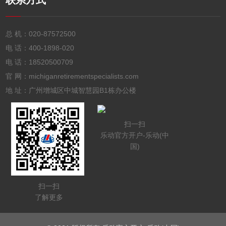
联系方式
总 机：
020-87572500
电 话：
400-1898-020
电 话：
18520500709
官 网：michiganretirementspecialists.com
地 址：广州增城区中城智慧园B1栋办公楼
扫一扫
乐动官方开户-乐动(中
国)
扫一扫
了解更多