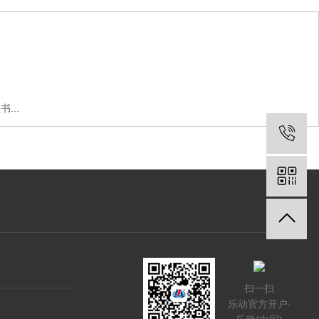
...
扫一扫
乐动官方开户-