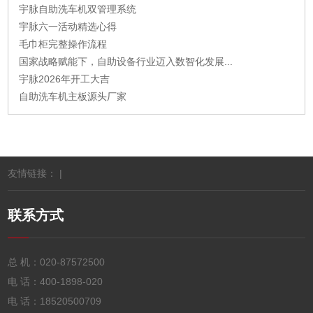
宇脉自助洗车机双管理系统
宇脉六一活动精选心得
毛巾柜完整操作流程
国家战略赋能下，自助设备行业迈入数智化发展...
宇脉2026年开工大吉
自助洗车机主板源头厂家
友情链接： |
联系方式
总 机：
020-87572500
电 话：
400-1898-020
电 话：
18520500709