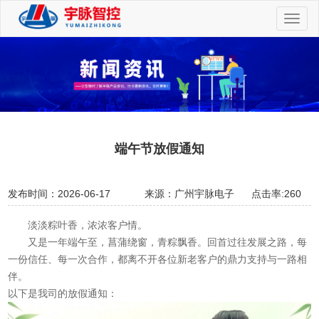
切
换
导
航
端午节放假通知
发布时间：2026-06-17
来源：广州宇脉电子
点击率:260
淡淡粽叶香，浓浓客户情。
又是一年端午至，菖蒲绕窗，青粽飘香。回首过往发展之路，每
一份信任、每一次合作，都离不开各位新老客户的鼎力支持与一路相
伴。
以下是我司的放假通知：