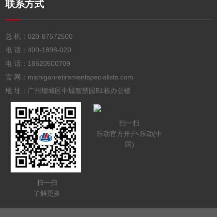
联系方式
总 机：
020-87572500
电 话：
400-1898-020
电 话：
18520500709
官 网：michiganretirementspecialists.com
地 址：广州增城区中城智慧园B1栋办公楼
扫一扫
乐动官方开户-乐动(中
国)
扫一扫
了解更多