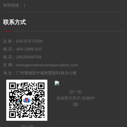
友情链接： |
联系方式
总 机：
020-87572500
电 话：
400-1898-020
电 话：
18520500709
官 网：michiganretirementspecialists.com
地 址：广州增城区中城智慧园B1栋办公楼
扫一扫
乐动官方开户-乐动(中
国)
扫一扫